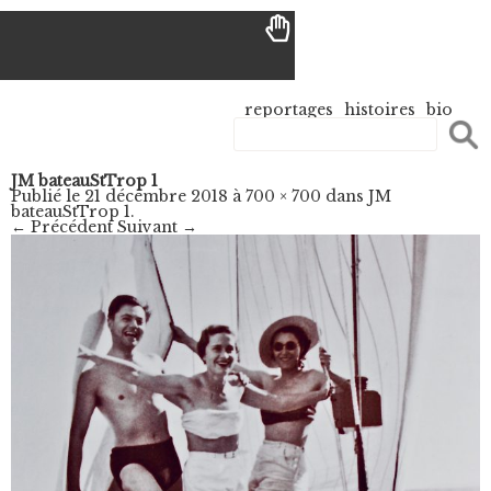
reportages
histoires
bio
JM bateauStTrop 1
Publié le
21 décembre 2018
à
700 × 700
dans
JM
bateauStTrop 1
.
← Précédent
Suivant →