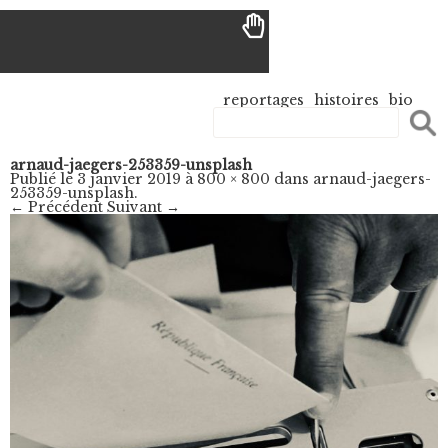
reportages
histoires
bio
arnaud-jaegers-253359-unsplash
Publié le
3 janvier 2019
à
800 × 800
dans
arnaud-jaegers-
253359-unsplash
.
← Précédent
Suivant →