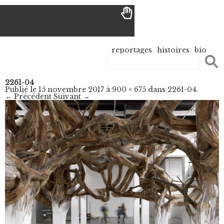
reportages
histoires
bio
2261-04
Publié le
15 novembre 2017
à
900 × 675
dans
2261-04
.
← Précédent
Suivant →