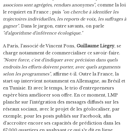
associons sont agrégées, rendues anonymes"
, comme la loi
le requiert en France ; puis
"on cherche à identifier les
trajectoires individuelles, les reports de voix, les suffrages à
gagner"
. Dans le jargon, entre savants, on parle
"d'algorithme d'inférence écologique."
A Paris, l'associé de Vincent Pons,
Guillaume Liegey
, se
charge notamment de commercialiser ce savoir-faire.
"Notre force, c'est d'indiquer avec précision dans quels
endroits les efforts doivent porter, avec quels arguments
selon les programmes"
, affirme-t-il. Outre la France, la
start-up intervient notamment en Allemagne, au Brésil et
en Tunisie. Et avec le temps, le trio d'entrepreneurs
espère bien améliorer son offre. En ce moment, LMP
planche sur l'intégration des messages diffusés sur les
réseaux sociaux, avec le projet de les géolocaliser, par
exemple, pour les posts publiés sur Facebook, afin
d'accroître encore ses capacités de prédiction dans les
67.000 quartiers en analysant ce qui s'y dit en ligne.