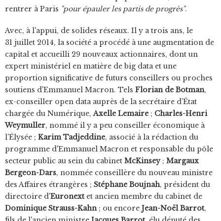
rentrer à Paris
"pour épauler les partis de progrès"
.
Avec, à l'appui, de solides réseaux. Il y a trois ans, le
31 juillet 2014, la société a procédé à une augmentation de
capital et accueilli 29 nouveaux actionnaires, dont un
expert ministériel en matière de big data et une
proportion significative de futurs conseillers ou proches
soutiens d'Emmanuel Macron. Tels
Florian de Botman
,
ex-conseiller open data auprès de la secrétaire d’État
chargée du Numérique,
Axelle Lemaire
;
Charles-Henri
Weymuller
, nommé il y a peu conseiller économique à
l’Élysée ;
Karim Tadjeddine
, associé à la rédaction du
programme d'Emmanuel Macron et responsable du pôle
secteur public au sein du cabinet
McKinsey
;
Margaux
Bergeon-Dars
, nommée conseillère du nouveau ministre
des Affaires étrangères ;
Stéphane Boujnah
, président du
directoire d'
Euronext
et ancien membre du cabinet de
Dominique Strauss-Kahn
; ou encore
Jean-Noël Barrot
,
fils de l'ancien ministre
Jacques Barrot
, élu député des