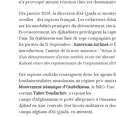
n'a provoqué aucune réaction chez ses destinataires 
Dès janvier 2001, la direction d'Al-Qaida se montr
oreilles - des espions français. Les rédacteurs dét
sur les modalités pratiques du détournement envisag
Provisoirement, les djihadistes privilégient la capt
Unis. Ils établissent une liste de sept compagnies 
les pirates du 11-Septembre :
American Airlines
et
U
introduction, l'auteur de la note annonce : "
Selon l
d'un détournement d'avion semble avoir été discuté
Kaboul entre des représentants de l'organisation d'
Des espions ouzbeks renseignent donc les agents fr
fondamentalistes musulmans au régime pro-américa
Mouvement islamique d'Ouzbékistan
, le MIO. Une
certain
Taher Youdachev
, a rejoint les
camps d'Afghanistan et prêté allégeance à Oussama
djihad en Asie centrale. Des livrets militaires et
camps afghans d'Al-Qaida, en attestent.