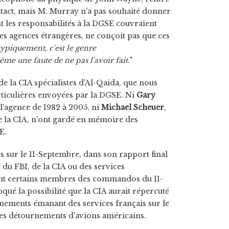
ntact, mais M. Murray n'a pas souhaité donner
 les responsabilités à la DGSE couvraient
les agences étrangères, ne conçoit pas que ces
typiquement, c'est le genre
ême une faute de ne pas l'avoir fait.
"
 de la CIA spécialistes d'Al-Qaida, que nous
articulières envoyées par la DGSE. Ni
Gary
 l'agence de 1982 à 2005, ni
Michael Scheuer
,
e la CIA, n'ont gardé en mémoire des
E.
sur le 11-Septembre, dans son rapport final
té du FBI, de la CIA ou des services
ant certains membres des commandos du 11-
é la possibilité que la CIA aurait répercuté
gnements émanant des services français sur le
es détournements d'avions américains.