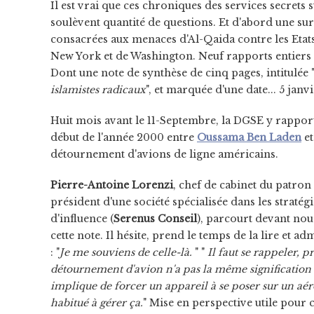
Il est vrai que ces chroniques des services secrets 
soulèvent quantité de questions. Et d'abord une su
consacrées aux menaces d'Al-Qaida contre les Etats
New York et de Washington. Neuf rapports entiers s
Dont une note de synthèse de cinq pages, intitulée 
islamistes radicaux
", et marquée d'une date... 5 janv
Huit mois avant le 11-Septembre, la DGSE y rapport
début de l'année 2000 entre
Oussama Ben Laden
et
détournement d'avions de ligne américains.
Pierre-Antoine Lorenzi
, chef de cabinet du patron
président d'une société spécialisée dans les stratégi
d'influence (
Serenus Conseil
), parcourt devant nous
cette note. Il hésite, prend le temps de la lire et ad
: "
Je me souviens de celle-là.
" "
Il faut se rappeler, p
détournement d'avion n'a pas la même signification 
implique de forcer un appareil à se poser sur un aé
habitué à gérer ça.
" Mise en perspective utile pour