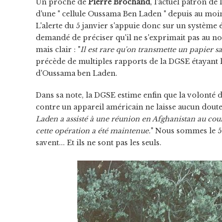
Un proche de
Pierre Brochand
, l'actuel patron de
d'une " cellule Oussama Ben Laden " depuis au moin
L'alerte du 5 janvier s'appuie donc sur un système
demandé de préciser qu'il ne s'exprimait pas au nom
mais clair : "
Il est rare qu'on transmette un papier s
précède de multiples rapports de la DGSE étayant l
d'Oussama ben Laden.
Dans sa note, la DGSE estime enfin que la volonté d
contre un appareil américain ne laisse aucun doute 
Laden a assisté à une réunion en Afghanistan au cou
cette opération a été maintenue.
" Nous sommes le 5 j
savent... Et ils ne sont pas les seuls.