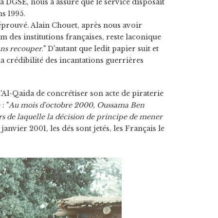
 la DGSE, nous a assuré que le service disposait
s 1995.
 éprouvé. Alain Chouet, après nous avoir
 des institutions françaises, reste laconique
ans recouper.
" D'autant que ledit papier suit et
a crédibilité des incantations guerrières
'Al-Qaida de concrétiser son acte de piraterie
: "
Au mois d'octobre 2000, Oussama Ben
rs de laquelle la décision de principe de mener
anvier 2001, les dés sont jetés, les Français le